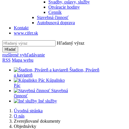
Svadby, oslavy, služby
Otváracie hodiny
Cenník
Stavebná činnosť
Autobusová doprava
Kontakt
www.cifer.sk
Hľadaný výraz
Hľadať
rozšírené vyhľadávanie
RSS
Mapa webu
Štadion, Piváreň
a kaviareň
Kúpalisko
Pác
Stavebná
činnosť
Iné služby
Úvodná stránka
O nás
Zverejňované dokumenty
Objednávky