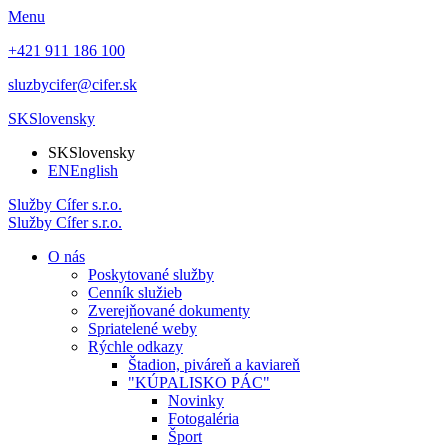
Menu
+421 911 186 100
sluzbycifer@cifer.sk
SK
Slovensky
SK
Slovensky
EN
English
Služby
Cífer
s.r.o.
Služby
Cífer
s.r.o.
O nás
Poskytované služby
Cenník služieb
Zverejňované dokumenty
Spriatelené weby
Rýchle odkazy
Štadion, piváreň a kaviareň
"KÚPALISKO PÁC"
Novinky
Fotogaléria
Šport