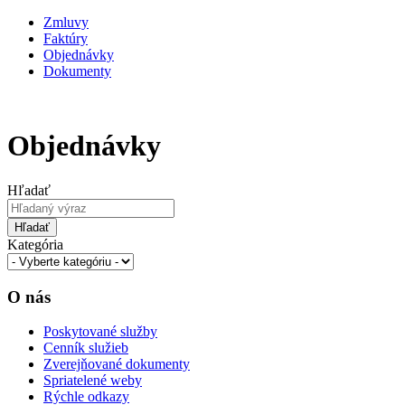
Zmluvy
Faktúry
Objednávky
Dokumenty
Objednávky
Hľadať
Hľadať
Kategória
O nás
Poskytované služby
Cenník služieb
Zverejňované dokumenty
Spriatelené weby
Rýchle odkazy