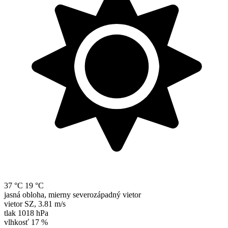
37 °C
19 °C
jasná obloha, mierny severozápadný vietor
vietor
SZ
,
3.81 m/s
tlak
1018 hPa
vlhkosť
17 %