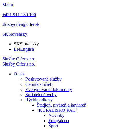
Menu
+421 911 186 100
sluzbycifer@cifer.sk
SK
Slovensky
SK
Slovensky
EN
English
Služby
Cífer
s.r.o.
Služby
Cífer
s.r.o.
O nás
Poskytované služby
Cenník služieb
Zverejňované dokumenty
Spriatelené weby
Rýchle odkazy
Štadion, piváreň a kaviareň
"KÚPALISKO PÁC"
Novinky
Fotogaléria
Šport