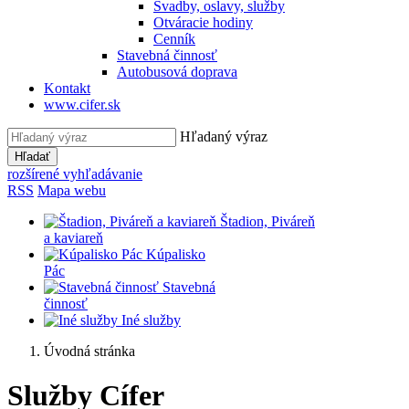
Svadby, oslavy, služby
Otváracie hodiny
Cenník
Stavebná činnosť
Autobusová doprava
Kontakt
www.cifer.sk
Hľadaný výraz
Hľadať
rozšírené vyhľadávanie
RSS
Mapa webu
Štadion, Piváreň
a kaviareň
Kúpalisko
Pác
Stavebná
činnosť
Iné služby
Úvodná stránka
Služby Cífer