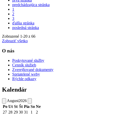
prvá stránka
predchádzajúca stránka
1
2
3
ďalšia stránka
posledná stránka
Zobrazené
1
-
20
z 66
Zobraziť všetko
O nás
Poskytované služby
Cenník služieb
Zverejňované dokumenty
Spriatelené weby
Rýchle odkazy
Kalendár
August
2026
Po
Ut
St
Št
Pia
So
Ne
27
28
29
30
31
1
2