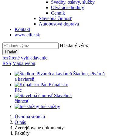
Svadby, oslavy, služby
Otváracie hodiny
Cenník
Stavebná činnosť
Autobusová doprava
Kontakt
www.cifer.sk
Hľadaný výraz
Hľadať
rozšírené vyhľadávanie
RSS
Mapa webu
Štadion, Piváreň
a kaviareň
Kúpalisko
Pác
Stavebná
činnosť
Iné služby
Úvodná stránka
O nás
Zverejňované dokumenty
Faktúry