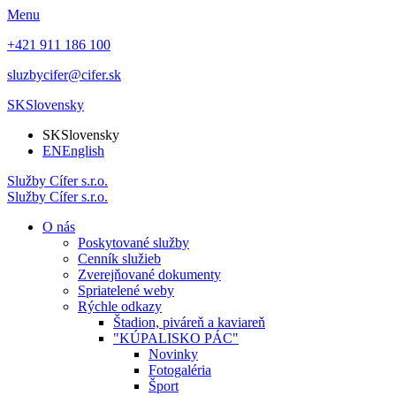
Menu
+421 911 186 100
sluzbycifer@cifer.sk
SK
Slovensky
SK
Slovensky
EN
English
Služby
Cífer
s.r.o.
Služby
Cífer
s.r.o.
O nás
Poskytované služby
Cenník služieb
Zverejňované dokumenty
Spriatelené weby
Rýchle odkazy
Štadion, piváreň a kaviareň
"KÚPALISKO PÁC"
Novinky
Fotogaléria
Šport